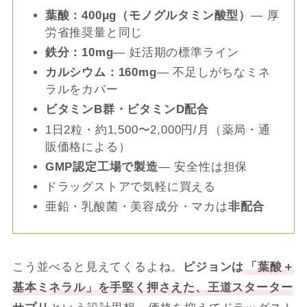
葉酸：400μg（モノグルタミン酸型）
― 厚
労省推奨量と同じ
鉄分：10mg
― 妊活期の標準ライン
カルシウム：160mg
― 不足しがちなミネ
ラルをカバー
ビタミンB群・ビタミンD配合
1日2粒・約1,500〜2,000円/月（薬局・通
販価格による）
GMP認定工場で製造
― 安全性は担保
ドラッグストアで気軽に買える
亜鉛・乳酸菌・美容成分・マカは
非配合
こう並べると見えてくるよね。
ピジョンは
「葉酸＋
基本ミネラル」を手堅く押さえた、王道スターター