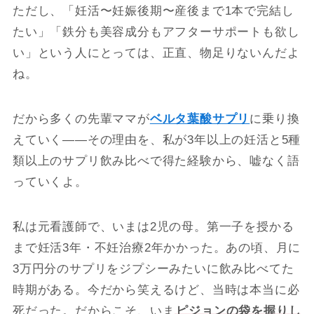
ただし、「妊活〜妊娠後期〜産後まで1本で完結し
たい」「鉄分も美容成分もアフターサポートも欲し
い」という人にとっては、正直、物足りないんだよ
ね。
だから多くの先輩ママが
ベルタ葉酸サプリ
に乗り換
えていく――その理由を、私が3年以上の妊活と5種
類以上のサプリ飲み比べで得た経験から、嘘なく語
っていくよ。
私は元看護師で、いまは2児の母。第一子を授かる
まで妊活3年・不妊治療2年かかった。あの頃、月に
3万円分のサプリをジプシーみたいに飲み比べてた
時期がある。今だから笑えるけど、当時は本当に必
死だった。だからこそ、いま
ピジョンの袋を握りし