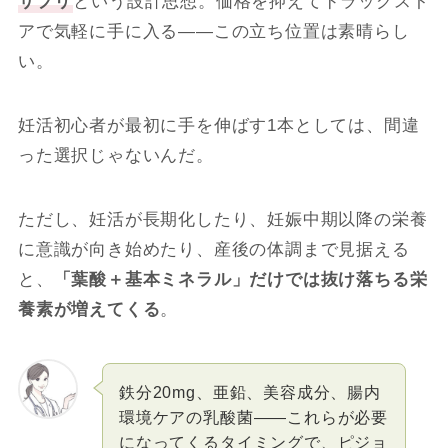
サプリ
という設計思想。価格を抑えてドラッグスト
アで気軽に手に入る――この立ち位置は素晴らし
い。
妊活初心者が最初に手を伸ばす1本としては、間違
った選択じゃないんだ。
ただし、妊活が長期化したり、妊娠中期以降の栄養
に意識が向き始めたり、産後の体調まで見据える
と、
「葉酸＋基本ミネラル」だけでは抜け落ちる栄
養素が増えてくる
。
鉄分20mg、亜鉛、美容成分、腸内
環境ケアの乳酸菌――これらが必要
になってくるタイミングで、ピジョ