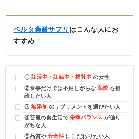
ベルタ葉酸サプリ
はこんな人にお
すすめ！
①
妊活中・妊娠中・授乳中
の女性
②食事だけでは不足しがちな
葉酸
を補
給したい人
③
無添加
のサプリメントを選びたい人
④
普段の食生活で
栄養バランス
が偏り
がちな人
⑤
品質や
安全性
にこだわりたい人