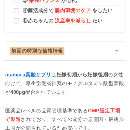
③
栄養バランス
が心配
④
菌活成分で
腸内環境のケア
をしたい
⑤
赤ちゃんの
流産率を減らし
たい
初回の特別な価格情報
mamaru葉酸サプリ
は
妊娠初期から妊娠後期
の女性
向けで、厚生労働省推奨のモノグルタミン酸型葉酸
が
400µg
配合されています。
医薬品レベルの品質管理基準である
GMP認定工場
で製造
されており、すべての成分の原産国・最終加
工国が公開されているため安心です。