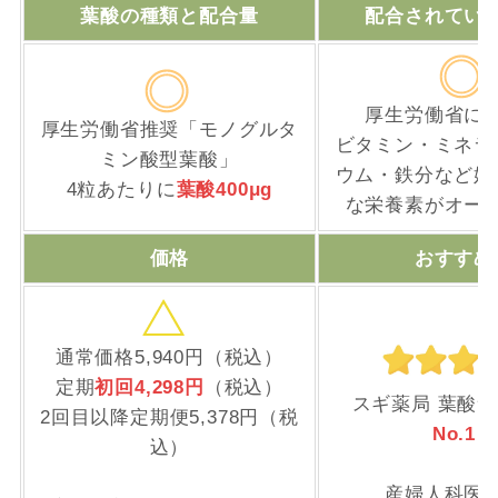
葉酸の種類と配合量
配合されてい
厚生労働省に
厚生労働省推奨「モノグルタ
ビタミン・ミネラ
ミン酸型葉酸」
ウム・鉄分など妊
4粒あたりに
葉酸400μg
な栄養素がオー
価格
おすすめ
通常価格5,940円（税込）
定期
初回4,298円
（税込）
スギ薬局 葉酸
2回目以降定期便5,378円（税
No.1
※
込）
産婦人科医