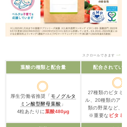
スクロールできます
葉酸の種類と配合量
配合されてい
27種類のビタミ
厚生労働省推奨「
モノグルタ
ル、20種類のアミ
ミン酸型酵母葉酸
」
類の野菜など、合
4粒あたりに
葉酸480μg
※重要な
ビタミ