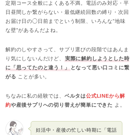
定期コース全般によくある不満。電話のみ対応・平
日昼間しか繋がらない・最低継続回数の縛り・次回
お届け日の◯日前までという制限、いろんな”地味
な壁”があるんだよね。
解約のしやすさって、サプリ選びの段階ではあんま
り気にしないんだけど、
実際に解約しようとした時
に「思ってたのと違う！」
となって悪い口コミに繋
がる
ことが多い。
ちなみに私の経験では、
ベルタは
公式LINEから解
約
や産後サプリへの切り替えが簡単にできた
よ。
妊活中・産後の忙しい時期に「電話