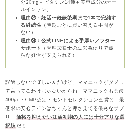
分20mg＋ビタミン14種＋美容成分のオー
ルインワン）
理由②：妊活〜妊娠後期まで1本で完結す
る継続性
（時期ごとに買い替える手間が
ない）
理由③：公式LINEによる手厚いアフター
サポート
（管理栄養士の豆知識便りで孤
独な妊活が支えられる）
誤解しないでほしいんだけど、ママニックがダメっ
て言ってるわけじゃないからね。ママニックも葉酸
400μg・GMP認定・モンドセレクション金賞と、最
低限の安心ラインはちゃんと押さえてる優秀なサプ
リ。
価格を抑えたい妊活初期の人には十分アリな選
択肢
だよ。