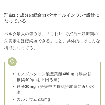
理由1：成分の総合力が”オールインワン”設計に
なっている
ベルタ最大の強みは、「これ1つで妊活〜妊娠期の
栄養素をほぼ網羅できる」こと。具体的にはこんな
構成になってる。
モノグルタミン酸型葉酸
480μg
（厚労省
推奨400μgを上回る量）
鉄分
20mg
（妊娠中の推奨摂取量に近い水
準）
カルシウム232mg