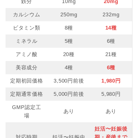
鉄分
10mg
20mg
カルシウム
250mg
232mg
ビタミン類
8種
14種
ミネラル
5種
6種
アミノ酸
20種
21種
美容成分
4種
6種
定期初回価格
3,500円前後
1,980円
定期通常価格
5,000円前後
5,980円
GMP認定工
あり
あり
場
妊活〜妊娠後
対応時期
妊活〜妊娠中
期・産後まで