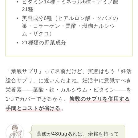
ビタミン14種＋ミネラル6種＋アミノ酸
21種
美容成分6種（ヒアルロン酸・ツバメの
巣・コラーゲン・黒酢・珊瑚カルシウ
ム・ザクロ）
21種類の野菜成分
「葉酸サプリ」って名前だけど、実態はもう「妊活
総合サプリ」に近いんだよね。妊活中に意識すべき
栄養素――葉酸・鉄・カルシウム・ビタミン――を
1つでカバーできるから、
複数のサプリを併用する
手間とコストが省ける
。
葉酸が480μgあれば、余裕を持って