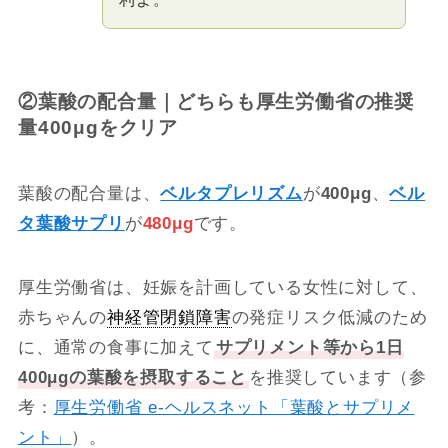
②葉酸の配合量｜どちらも厚生労働省の推奨
量400μgをクリア
葉酸の配合量は、
ベルタプレリズム
が
400μg
、
ベル
タ葉酸サプリ
が
480μg
です。
厚生労働省は、妊娠を計画している女性に対して、
赤ちゃんの
神経管閉鎖障害
の発症リスク低減のため
に、通常の食事に加えて
サプリメント等から1日
400μgの葉酸を摂取すること
を推奨しています（参
考：
厚生労働省 e-ヘルスネット「葉酸とサプリメ
ント」
）。