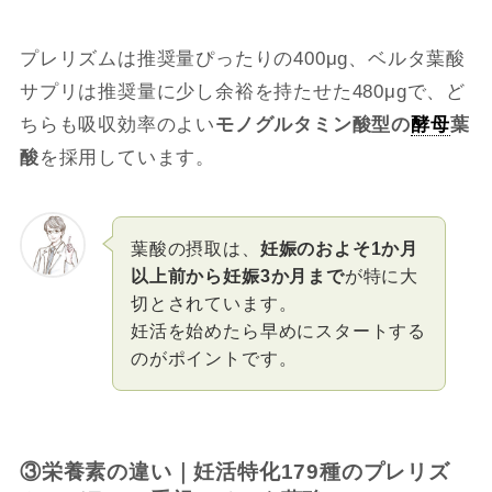
プレリズムは推奨量ぴったりの400μg、ベルタ葉酸
サプリは推奨量に少し余裕を持たせた480μgで、ど
ちらも吸収効率のよい
モノグルタミン酸型の
酵母
葉
酸
を採用しています。
葉酸の摂取は、
妊娠のおよそ1か月
以上前から妊娠3か月まで
が特に大
切とされています。
妊活を始めたら早めにスタートする
のがポイントです。
③栄養素の違い｜妊活特化179種のプレリズ