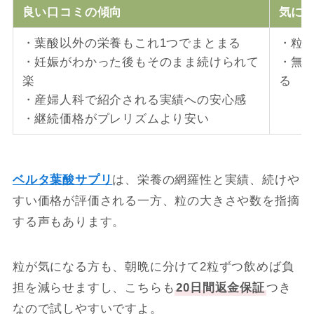
良い口コミの傾向
気に
・葉酸以外の栄養もこれ1つでまとまる
・粒
・妊娠がわかった後もそのまま続けられて
・無
楽
る
・産婦人科で紹介される実績への安心感
・継続価格がプレリズムより安い
ベルタ葉酸サプリ
は、栄養の網羅性と実績、続けや
すい価格が評価される一方、粒の大きさや数を指摘
する声もあります。
粒が気になる方も、朝晩に分けて2粒ずつ飲めば負
担を減らせますし、こちらも
20日間返金保証
つき
なので試しやすいですよ。