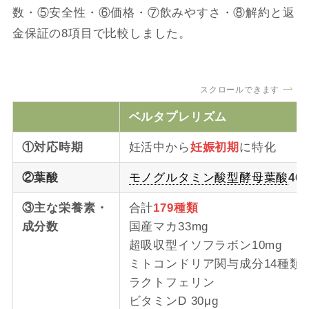
数・⑤安全性・⑥価格・⑦飲みやすさ・⑧解約と返
金保証の8項目で比較しました。
スクロールできます
ベルタプレリズム
①対応時期
妊活中から
妊娠初期
に特化
②葉酸
モノグルタミン酸型酵母葉酸
40
③主な栄養素・
合計
179種類
成分数
国産マカ33mg
超吸収型イソフラボン10mg
ミトコンドリア関与成分14種類
ラクトフェリン
ビタミンD 30μg