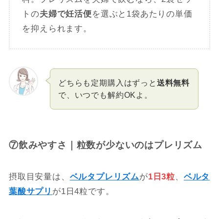
トの
夫婦で妊活便
を選ぶと1袋あたりの単価
を抑えられます。
どちらも定期購入はずっと
送料無料
で、いつでも解約OKよ。
⑦飲みやすさ｜粒数が少ないのはプレリズム
摂取目安量は、
ベルタプレリズム
が
1日3粒
、
ベルタ
葉酸サプリ
が1日4粒です。