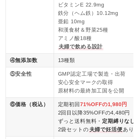
ビタミンE 22.9mg
鉄分（ヘム鉄）10.12mg
亜鉛 10mg
和漢食材＆野菜25種
アミノ酸18種
夫婦で飲める設計
④無添加数
13種類
⑤安全性
GMP認定工場で製造・出荷
安心安全マークの取得
原材料の最終加工国を公開
⑥価格（税込）
定期初回
71%OFFの1,980円
2回目以降35%OFFの4,480円
ずっと送料無料・
定期縛りなし
2袋セットの
夫婦で妊活便
あり