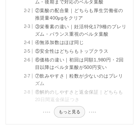
ム・後期まで対応のベルタ葉酸
②葉酸の配合量｜どちらも厚生労働省の
推奨量400μgをクリア
③栄養素の違い｜妊活特化179種のプレリ
ズム・バランス重視のベルタ葉酸
④無添加数はほぼ同じ
⑤安全性はどちらもトップクラス
⑥価格の違い｜初回は同額1,980円・2回
目以降はベルタ葉酸が500円安い
⑦飲みやすさ｜粒数が少ないのはプレリ
ズム
⑧解約のしやすさと返金保証｜どちらも
20日間返金保証つき
もっと見る