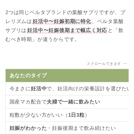
2つは同じベルタブランドの葉酸サプリですが、プ
レリズムは
妊活中〜妊娠初期に特化
、ベルタ葉酸
サプリは
妊活中〜妊娠後期まで幅広く対応
と「飲
むべき時期」が違うからです。
スクロールできます
あなたのタイプ
今まさに
妊活中
で、妊活向けの栄養設計を選びたい
国産マカ配合で
夫婦で一緒に飲みたい
粒数が少ない方がいい（
1日3粒
）
妊娠がわかった
・妊娠後期まで飲み続けたい