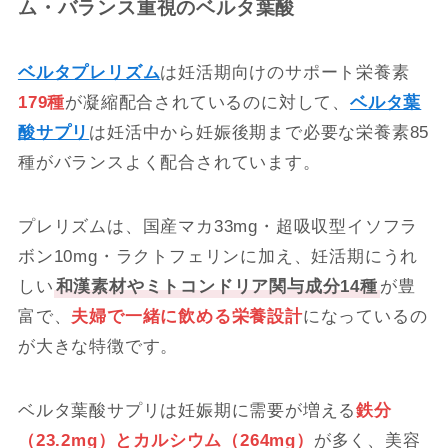
ム・バランス重視のベルタ葉酸
ベルタプレリズム
は妊活期向けのサポート栄養素
179種
が凝縮配合されているのに対して、
ベルタ葉
酸サプリ
は妊活中から妊娠後期まで必要な栄養素85
種がバランスよく配合されています。
プレリズムは、国産マカ33mg・超吸収型イソフラ
ボン10mg・ラクトフェリンに加え、妊活期にうれ
しい
和漢素材やミトコンドリア関与成分14種
が豊
富で、
夫婦で一緒に飲める栄養設計
になっているの
が大きな特徴です。
ベルタ葉酸サプリは妊娠期に需要が増える
鉄分
（23.2mg）とカルシウム（264mg）
が多く、美容