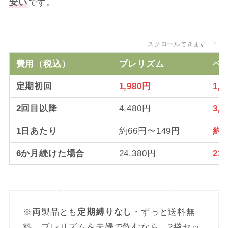
安い
です。
スクロールできます
費用（税込）
プレリズム
ベ
定期初回
1,980円
1,
2回目以降
4,480円
3,
1日あたり
約66円〜149円
約6
6か月続けた場合
24,380円
21
※両製品とも
定期縛りなし
・ずっと送料無
料。プレリズムを夫婦で飲むなら、2袋セッ