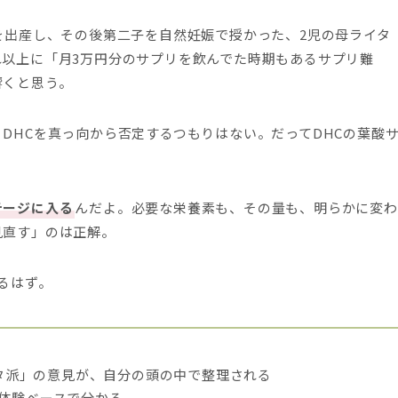
を出産し、その後第二子を自然妊娠で授かった、2児の母ライタ
以上に「月3万円分のサプリを飲んでた時期もあるサプリ難
響くと思う。
DHCを真っ向から否定するつもりはない。だってDHCの葉酸
テージに入る
んだよ。必要な栄養素も、その量も、明らかに変わ
見直す」のは正解。
るはず。
ベルタ派」の意見が、自分の頭の中で整理される
と体験ベースで分かる