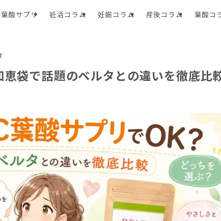
葉酸サプリ
妊活コラム
妊娠コラム
産後コラム
葉酸コ
す
？知恵袋で話題のベルタとの違いを徹底比