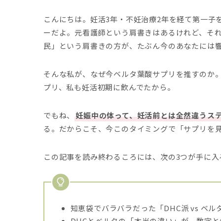
こんにちは。妊活3年・不妊治療2年を経て第一子
ーだよ。元看護師という肩書きはあるけれど、それ
民」という肩書きの方が、たぶん今のあなたには
そんな私が、なぜ今ベルタ葉酸サプリを推すのか。
プリ、私も妊活初期に飲んでたから。
でもね、
妊娠中の体って、妊活前とは全然違うス
る。だからこそ、今このタイミングで「サプリを
この記事を読み終わるころには、次の3つが手に入
知恵袋でバラバラだった「DHC派 vs 
DHCとベルタの「本当の違い」が、数字