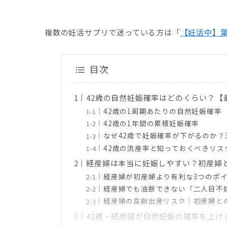
複数の妊活サプリで迷っている方は「
【妊活中】葉
目次
42歳の自然妊娠確率はどのくらい？【
42歳の1周期あたりの自然妊娠確率
42歳の1年間の累積妊娠確率
なぜ42歳で妊娠確率が下がるのか？
42歳の流産率と知っておくべきリス
経産婦は本当に妊娠しやすい？初産婦
経産婦が初産婦より有利な3つのポ
経産婦でも油断できない「二人目不
経産婦の高齢出産リスク｜初産婦と
42歳・経産婦が自然妊娠の確率を上げ