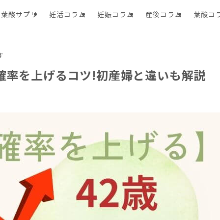
葉酸サプリ
妊活コラム
妊娠コラム
産後コラム
葉酸コ
す
確率を上げるコツ!初産婦と違いも解説