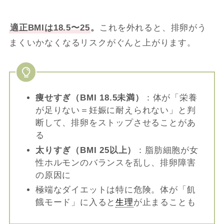
適正BMIは18.5〜25
。
これを外れると、排卵がう
まくいかなくなるリスクがぐんと上がります。
痩せすぎ（BMI 18.5未満）
：体が「栄養
が足りない＝妊娠に耐えられない」と判
断して、排卵をストップさせることがあ
る
太りすぎ（BMI 25以上）
：脂肪細胞が女
性ホルモンのバランスを乱し、排卵障害
の原因に
極端なダイエットは特に危険。体が「飢
餓モード」に入ると
生理
が止まることも