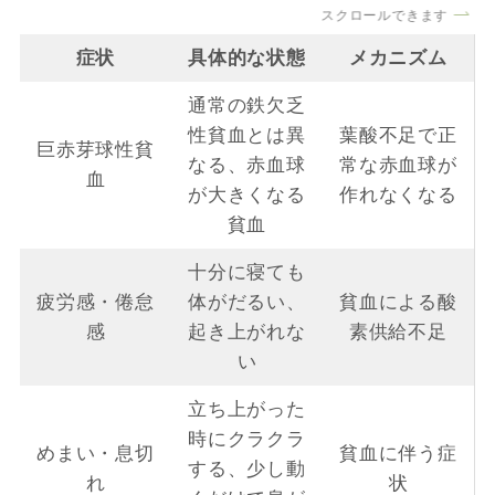
スクロールできます
症状
具体的な状態
メカニズム
通常の鉄欠乏
性貧血とは異
葉酸不足で正
巨赤芽球性貧
なる、赤血球
常な赤血球が
血
が大きくなる
作れなくなる
貧血
十分に寝ても
疲労感・倦怠
体がだるい、
貧血による酸
感
起き上がれな
素供給不足
い
立ち上がった
時にクラクラ
めまい・息切
貧血に伴う症
する、少し動
れ
状