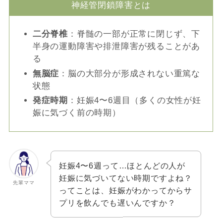
神経管閉鎖障害とは
二分脊椎
：脊髄の一部が正常に閉じず、下
半身の運動障害や排泄障害が残ることがあ
る
無脳症
：脳の大部分が形成されない重篤な
状態
発症時期
：妊娠4〜6週目（多くの女性が妊
娠に気づく前の時期）
妊娠4〜6週って…ほとんどの人が
妊娠に気づいてない時期ですよね？
先輩ママ
ってことは、妊娠がわかってからサ
プリを飲んでも遅いんですか？