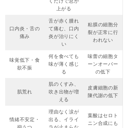
くだけで息が
上がる
舌が赤く腫れ
粘膜の細胞分
口内炎・舌の
て痛む、口内
裂が正常に行
痛み
炎が治りにく
われない
い
何を食べても
味蕾の細胞タ
味覚低下・食
味が薄く感じ
ーンオーバー
欲不振
る
の低下
肌のくすみ、
皮膚細胞の新
肌荒れ
吹き出物が増
陳代謝の低下
える
理由なく涙が
葉酸はセロト
情緒不安定・
出る、イライ
ニン合成にも
抑うつ
ラが止まらな