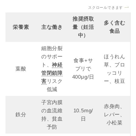
スクロールできます
推奨摂取
多く含む
栄養素
主な働き
量（妊活
食品
中）
細胞分裂
のサポー
ほうれん
食事+サ
ト、
神経
草、ブロ
葉酸
プリで
管閉鎖障
ッコリ
400μg/日
害
リスク
ー、枝豆
低減
子宮内膜
赤身肉、
の血流維
10.5mg/
鉄分
レバー、
持、貧血
日
小松菜
予防