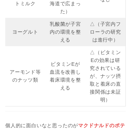
トミルク
海道で広まっ
た）
乳酸菌が子宮
△（子宮内フ
ヨーグルト
内の環境を整
ローラの研究
える
は進行中）
△（ビタミン
Eの効果は研
ビタミンEが
究されている
アーモンド等
血流を改善し
が、ナッツ摂
のナッツ類
着床環境を整
取と着床の直
える
接関係は未証
明）
個人的に面白いなと思ったのが
マクドナルドのポテ