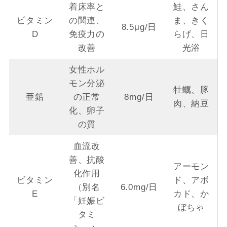
着床率と
鮭、さん
ビタミン
の関連、
ま、きく
8.5μg/日
D
免疫力の
らげ、日
改善
光浴
女性ホル
モン分泌
牡蠣、豚
亜鉛
の正常
8mg/日
肉、納豆
化、卵子
の質
血流改
善、抗酸
アーモン
化作用
ビタミン
ド、アボ
（別名
6.0mg/日
E
カド、か
「妊娠ビ
ぼちゃ
タミ