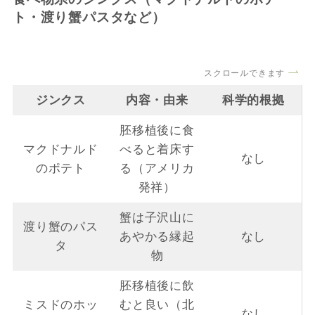
ト・渡り蟹パスタなど）
スクロールできます
ジンクス
内容・由来
科学的根拠
胚移植後に食
マクドナルド
べると着床す
なし
のポテト
る（アメリカ
発祥）
蟹は子沢山に
渡り蟹のパス
あやかる縁起
なし
タ
物
胚移植後に飲
ミスドのホッ
むと良い（北
なし