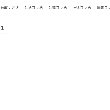
葉酸サプリ
妊活コラム
妊娠コラム
産後コラム
葉酸コ
1