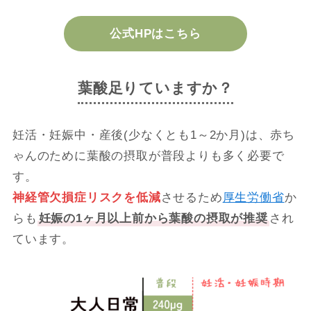
公式HPはこちら
葉酸足りていますか？
妊活・妊娠中・産後(少なくとも1～2か月)は、赤ち
ゃんのために葉酸の摂取が普段よりも多く必要で
す。
神経管欠損症リスクを低減
させるため
厚生労働省
か
らも
妊娠の1ヶ月以上前から葉酸の摂取が推奨
され
ています。