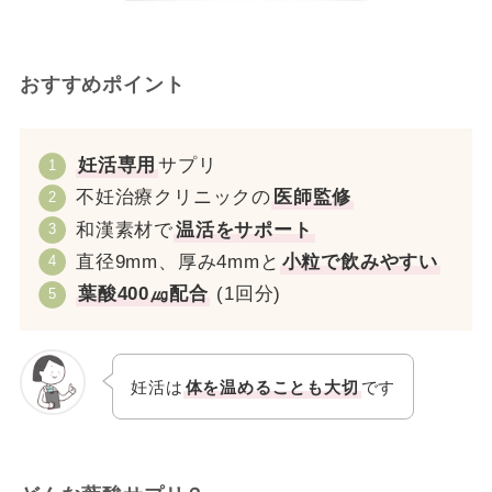
おすすめポイント
妊活専用
サプリ
不妊治療クリニックの
医師監修
和漢素材で
温活をサポート
直径9mm、厚み4mmと
小粒で飲みやすい
葉酸400㎍配合
(1回分)
妊活は
体を温めることも大切
です