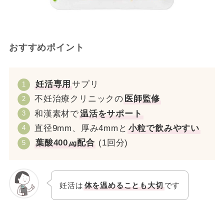
おすすめポイント
妊活専用
サプリ
不妊治療クリニックの
医師監修
和漢素材で
温活をサポート
直径9mm、厚み4mmと
小粒で飲みやすい
葉酸400㎍配合
(1回分)
妊活は
体を温めることも大切
です