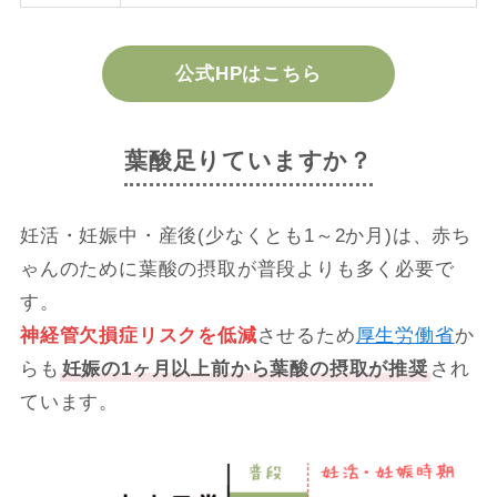
公式HPはこちら
葉酸足りていますか？
妊活・妊娠中・産後(少なくとも1～2か月)は、赤ち
ゃんのために葉酸の摂取が普段よりも多く必要で
す。
神経管欠損症リスクを低減
させるため
厚生労働省
か
らも
妊娠の1ヶ月以上前から葉酸の摂取が推奨
され
ています。