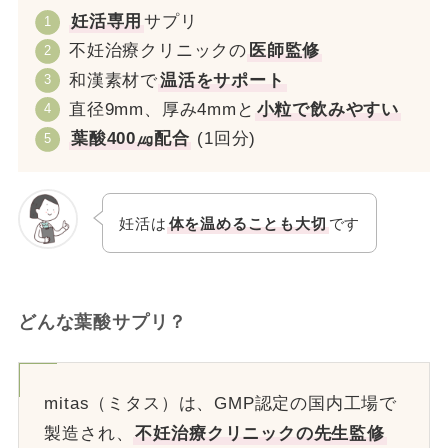
妊活専用
サプリ
不妊治療クリニックの
医師監修
和漢素材で
温活をサポート
直径9mm、厚み4mmと
小粒で飲みやすい
葉酸400㎍配合
(1回分)
妊活は
体を温めることも大切
です
どんな葉酸サプリ？
mitas（ミタス）は、GMP認定の国内工場で
製造され、
不妊治療クリニックの先生監修